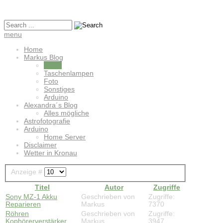
menu
Home
Markus Blog
Audio
Taschenlampen
Foto
Sonstiges
Arduino
Alexandra´s Blog
Alles mögliche
Astrofotografie
Arduino
Home Server
Disclaimer
Wetter in Kronau
Anzeige #
Titel
Autor
Zugriffe
Sony MZ-1 Akku
Geschrieben von
Zugriffe:
Reparieren
Markus
7370
Röhren
Geschrieben von
Zugriffe:
Kophörerverstärker
Markus
3947